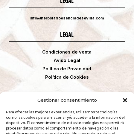
LEGAL
info@herbolarioesenciadesevilla.com
LEGAL
Condiciones de venta
Aviso Legal
Política de Privacidad
Política de Cookies
Gestionar consentimiento
F
I
Para ofrecer las mejores experiencias, utilizamos tecnologías
a
n
como las cookies para almacenar y/o acceder a la información del
c
s
dispositivo. El consentimiento de estas tecnologías nos permitirá
e
t
procesar datos como el comportamiento de navegación o las
b
a
identificaciones únicas en este sitio. No consentir o retirar el
o
g