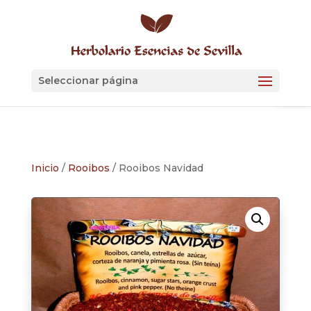
Skip
to
content
Abrir
Seleccionar página
Inicio
/
Rooibos
/ Rooibos Navidad