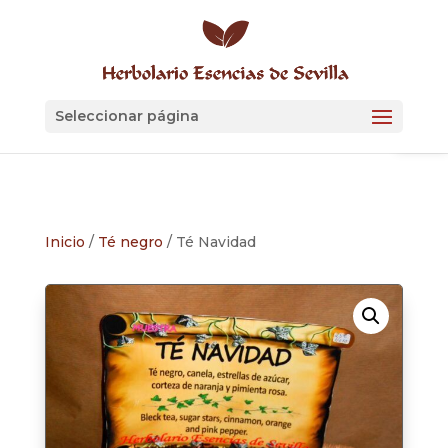
Skip
to
content
Abrir
Seleccionar página
Inicio
/
Té negro
/ Té Navidad