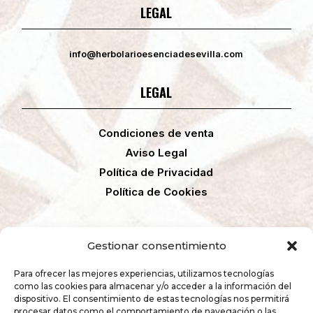
LEGAL
info@herbolarioesenciadesevilla.com
LEGAL
Condiciones de venta
Aviso Legal
Política de Privacidad
Política de Cookies
Gestionar consentimiento
F
I
Para ofrecer las mejores experiencias, utilizamos tecnologías
a
n
como las cookies para almacenar y/o acceder a la información del
c
s
dispositivo. El consentimiento de estas tecnologías nos permitirá
e
t
procesar datos como el comportamiento de navegación o las
b
a